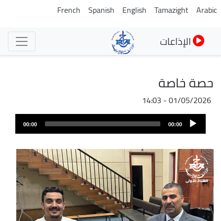
تجاوز
French
Spanish
English
Tamazight
Arabic
إلى
المحتوى
الإذاعات
الرئيسي
حصة خاصة
01/05/2026 - 14:03
ملف
Audio
الصوت
00:00
00:00
Player