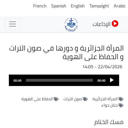
تجاوز
French
Spanish
English
Tamazight
Arabic
إلى
المحتوى
الإذاعات
الرئيسي
المرأة الجزائرية و دورها في صون التراث
و الحفاظ على الهوية
22/04/2026 - 14:05
ملف
Audio
الصوت
00:00
00:00
Player
المرأة الجزائرية
صون التراث
الحفاظ على الهوية
جنان حواء
مسك الختام