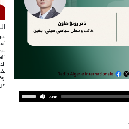
ال
يقو
أسب
حوا
( أ
الد
نظر
،وك
من 
Use
00:00
Up/Down
Arrow
keys
to
increase