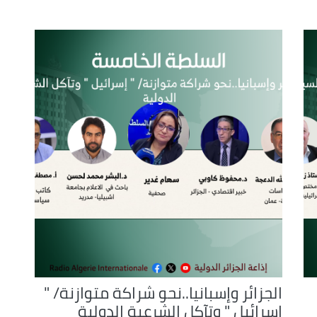
or
decrease
volume.
الجزائر وإسبانيا..نحو شراكة متوازنة/ "
إسرائيل " وتآكل الشرعية الدولية