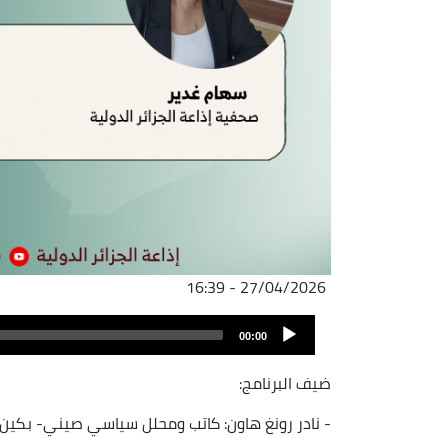
27/04/2026 - 16:39
ملف
Audio
الصوت
00:00
Player
ضيف البرنامج:
- نادر رونغ هاون: كاتب ومحلل سياسي صيني- بكين.