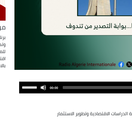
مؤ
برن
وتد
للم
اقت
بالا
Use
00:00
Up/Down
Arrow
keys
لدراسات الاقتصادية وتطوير الاستثمار
to
increase
or