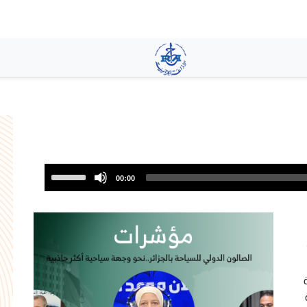
تجاوز
إلى
المحتوى
الرئيسي
Use
00:00
Up/Down
Arrow
keys
to
increase
or
decrease
volume.