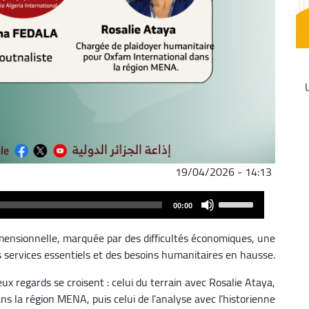
19/04/2026 - 14:13
Audio
Use
00:00
Player
Up/Down
Arrow
imensionnelle, marquée par des difficultés économiques, une
keys
s services essentiels et des besoins humanitaires en hausse.
to
ux regards se croisent : celui du terrain avec Rosalie Ataya,
increase
 la région MENA, puis celui de l’analyse avec l’historienne
or