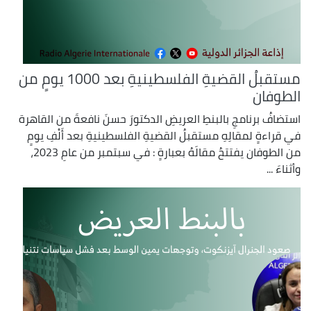
مستقبلُ القضيةِ الفلسطينيةِ بعد 1000 يومٍ من
الطوفان
استضافُ برنامجِ بالبنطِ العريضِ الدكتورَ حسنَ نافعةَ من القاهرة
في قراءةٍ لمقالِهِ مستقبلُ القضيةِ الفلسطينيةِ بعد أَلْفِ يومٍ
من الطوفان يفتتحُ مقالَهُ بعبارةٍ : في سبتمبر من عامِ 2023،
وأثناءَ ...