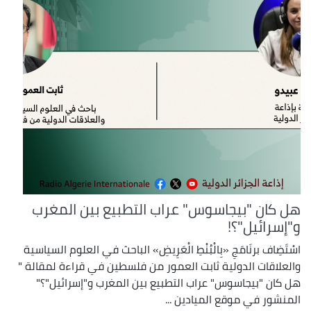
هل كان "بيجاسوس" عراب التطبيع بين المغرب
و"إسرائيل"؟!
اسْتَضِاف برنَامَجِ «بِالْبُنْطِ الْعَرِيضِ» الباحث في العلوم السياسية
والعلاقات الدولية ثابت العمور من فلسطين في قراءة لمقالة "
هل كان "بيجاسوس" عراب التطبيع بين المغرب و"إسرائيل"؟"
المنشور في موقع الميادين ...