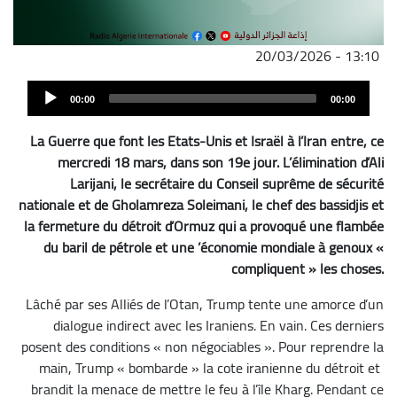
20/03/2026 - 13:10
ملف
Audi
الصوت
00:00
00:00
Play
La Guerre que font les Etats-Unis et Israël à l’Iran entre, ce
mercredi 18 mars, dans son 19e jour. L’élimination d’Ali
Larijani, le secrétaire du Conseil suprême de sécurité
nationale et de Gholamreza Soleimani, le chef des bassidjis et
la fermeture du détroit d’Ormuz qui a provoqué une flambée
du baril de pétrole et une ’économie mondiale à genoux «
compliquent » les choses.
Lâché par ses Alliés de l’Otan, Trump tente une amorce d’un
dialogue indirect avec les Iraniens. En vain. Ces derniers
posent des conditions « non négociables ». Pour reprendre la
main, Trump « bombarde » la cote iranienne du détroit et
brandit la menace de mettre le feu à l’île Kharg. Pendant ce