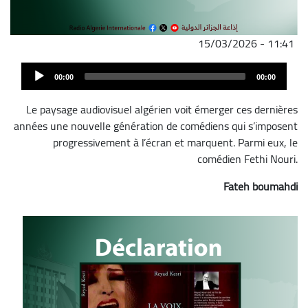
15/03/2026 - 11:41
ملف
Audi
الصوت
00:00
00:00
Play
Le paysage audiovisuel algérien voit émerger ces dernières
années une nouvelle génération de comédiens qui s’imposent
progressivement à l’écran et marquent. Parmi eux, le
comédien Fethi Nouri.
Fateh boumahdi