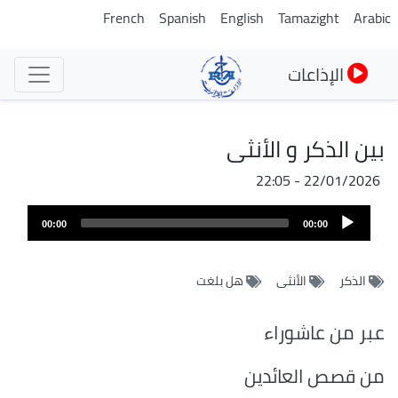
تجاوز
French
Spanish
English
Tamazight
Arabic
إلى
المحتوى
الإذاعات
الرئيسي
بين الذكر و الأنثى
22/01/2026 - 22:05
ملف
Audio
الصوت
00:00
00:00
Player
الذكر
الأنثى
هل بلغت
عبر من عاشوراء
من قصص العائدين