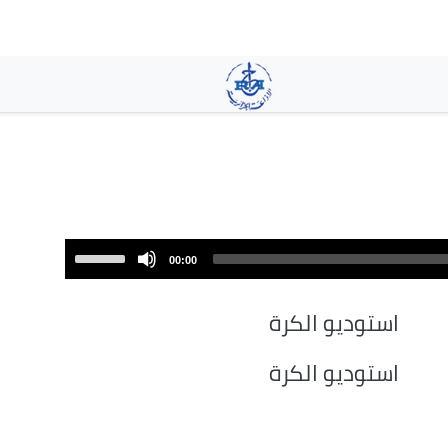
تجاوز
إلى
المحتوى
الرئيسي
Use
00:00
Up/Down
Arrow
استوديو الكرة
keys
to
استوديو الكرة
increase
or
decrease
volume.