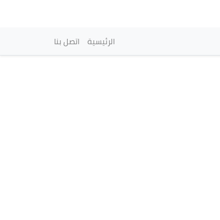
vigation principale
الرئيسية
اتصل بنا