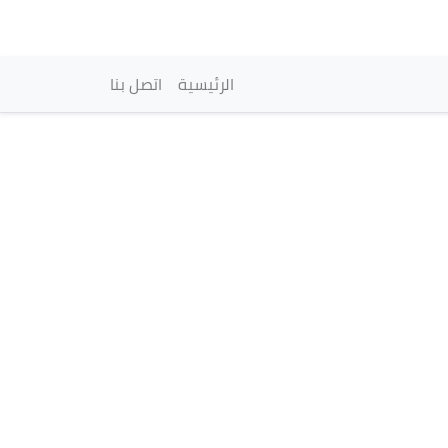
vigation principale
الرئيسية
اتصل بنا