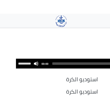
تجاوز
إلى
المحتوى
الرئيسي
Use
00:00
Up/Down
Arrow
استوديو الكرة
keys
to
استوديو الكرة
increase
or
decrease
volume.