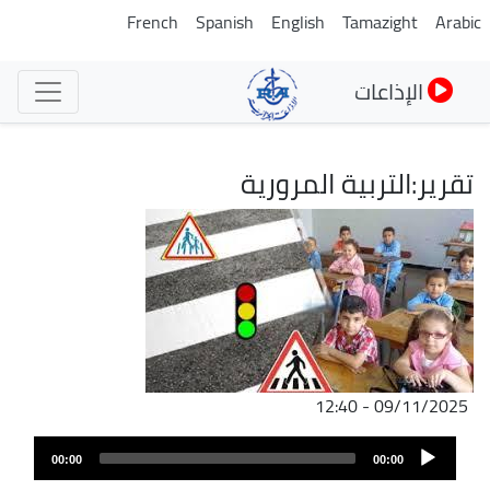
تجاوز
French
Spanish
English
Tamazight
Arabic
إلى
المحتوى
الإذاعات
الرئيسي
تقرير:التربية المرورية
الصورة
09/11/2025 - 12:40
ملف
Audio
الصوت
00:00
00:00
Player