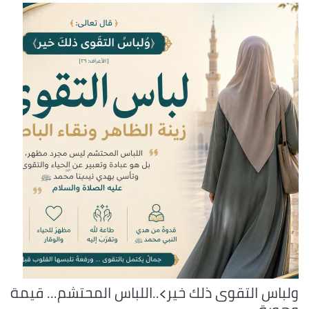
ولباس التقوى ذلك خير﴾..اللباس المحتشم... قيمة