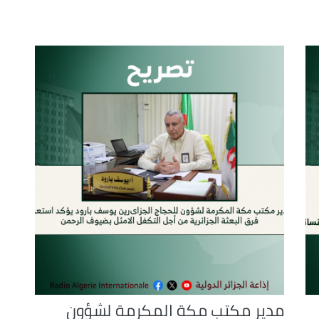
to
increase
or
decrease
volume.
مدير مكتب مكة المكرمة لشؤون