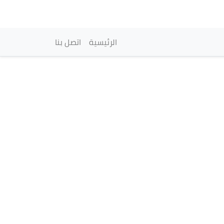
vigation principale
الرئيسية
اتصل بنا