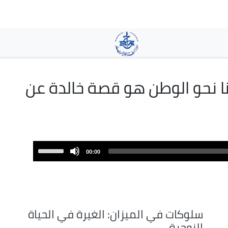
تجاوز
إلى
المحتوى
الرئيسي
ا نحو الوطن هو قصة خالدة عن
Use
00:00
Up/Down
Arrow
keys
to
increase
سلوكات في الميزان: الغيرة في الحياة
or
الزوجية