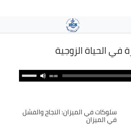
تجاوز
إلى
المحتوى
الرئيسي
 في الحياة الزوجية
Use
00:00
Up/Down
Arrow
keys
to
increase
سلوكات في الميزان: النجاح والفشل
or
في الميزان
decrease
volume.