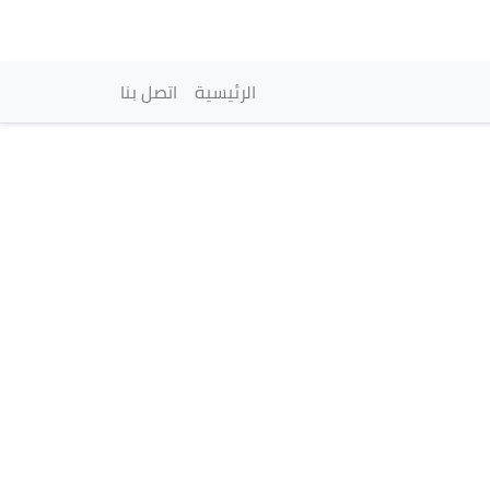
vigation principale
الرئيسية
اتصل بنا