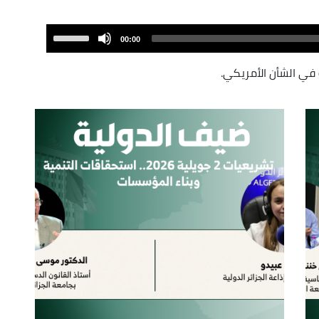
Use
00:00
Up/Down
Arrow
 في الشأن الأمريكي.
keys
to
increase
or
decrease
volume.