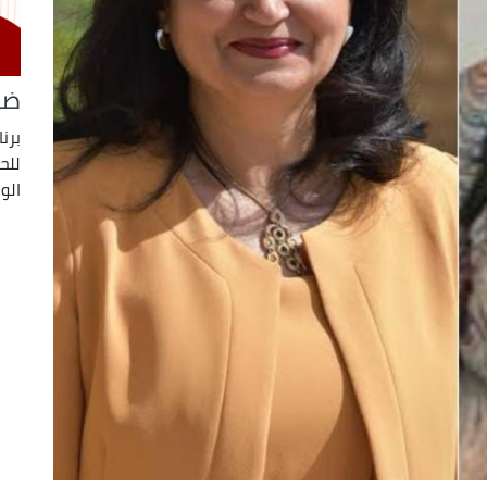
ضي
برن
للح
الو