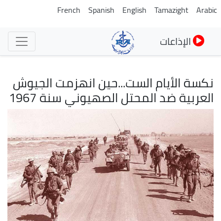
تجاوز
French
Spanish
English
Tamazight
Arabic
إلى
المحتوى
الإذاعات
الرئيسي
نكسة الأيام الست...حين انهزمت الجيوش
العربية ضد المحتل الصهيوني سنة 1967
الصورة