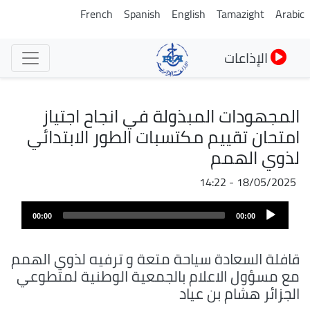
تجاوز
French
Spanish
English
Tamazight
Arabic
إلى
المحتوى
الإذاعات
الرئيسي
المجهودات المبذولة في انجاح اجتياز
امتحان تقييم مكتسبات الطور الابتدائي
لذوي الهمم
18/05/2025 - 14:22
ملف
Audio
الصوت
00:00
00:00
Player
قافلة السعادة سياحة متعة و ترفيه لذوي الهمم
مع مسؤول الاعلام بالجمعية الوطنية لمتطوعي
الجزائر هشام بن عياد