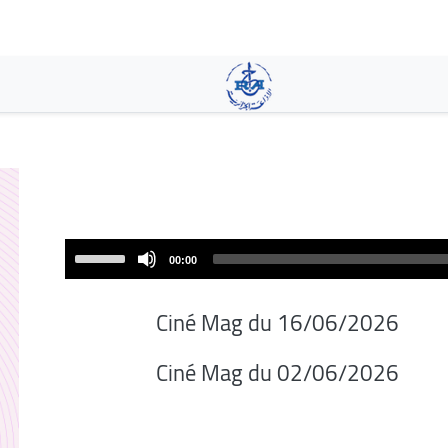
تجاوز
إلى
المحتوى
الرئيسي
Use
00:00
Up/Down
Arrow
Ciné Mag du 16/06/2026
keys
to
Ciné Mag du 02/06/2026
increase
or
decrease
volume.