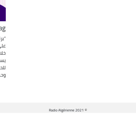
ag
“بر
على
خلا
يست
للح
وحو
© Radio Algérienne 2021