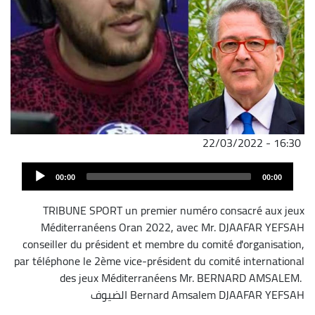
22/03/2022 - 16:30
ملف
Audi
الصوت
00:00
00:00
Play
TRIBUNE SPORT un premier numéro consacré aux jeux
Méditerranéens Oran 2022, avec Mr. DJAAFAR YEFSAH
conseiller du président et membre du comité d'organisation,
par téléphone le 2ème vice-président du comité international
des jeux Méditerranéens Mr. BERNARD AMSALEM.
DJAAFAR YEFSAH
Bernard Amsalem
الضيوف