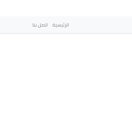
vigation principale
الرئيسية
اتصل بنا