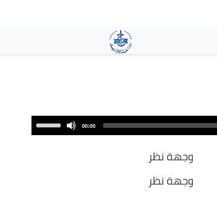
تجاوز
إلى
المحتوى
الرئيسي
Use
00:00
Up/Down
Arrow
وجهة نظر
keys
to
وجهة نظر
increase
or
decrease
volume.