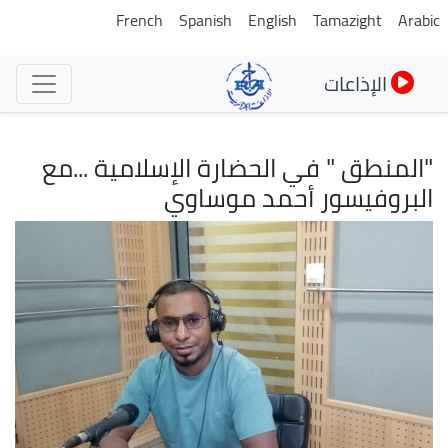
تجاوز
French
Spanish
English
Tamazight
Arabic
إلى
المحتوى
الإذاعات
الرئيسي
"المنطق " في الحضارة الإسلامية ...مع
البروفيسور أحمد موساوي
الصورة