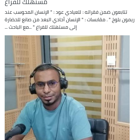
مستهلك للفراغ
تتابعون ضمن فقراته : للعيادي عود : " الإنسان المحوسب عند
ريمون بلوخ " . مقابسات : " الإنسان أحادي البعد من صانع للحضارة
إلى مستهلك للفراغ " ...مع الباحث ...