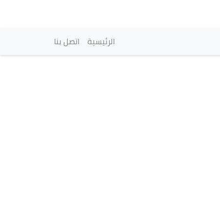
vigation principale
الرئيسية
اتصل بنا