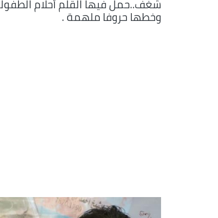
شغف..حمل فيها القلم أحلام الطفول
وخطها حروفا ملهمة .