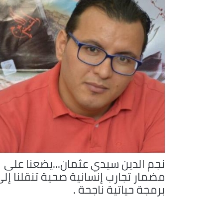
نجم الدين سيدي عثمان...يضعنا على
مضمار تجارب إنسانية صحية تنقلنا إل
برمجة حياتية ناجحة .