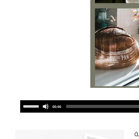
Use
00:00
Up/Down
Arrow
keys
ة
to