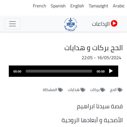
تجاوز
French
Spanish
English
Tamazight
Arabic
إلى
المحتوى
الإذاعات
الرئيسي
الحج بركات و هدايات
16/05/2024 - 22:05
Audio
00:00
00:00
Player
الحج
بركات
هدايات
المشكاة
قصة سيدنا ابراهيم
الأضحية و أبعادها الروحية