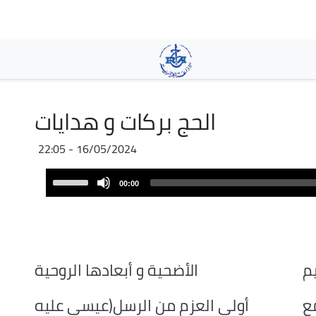
Aller
au
contenu
principal
الحج بركات و هدايات
16/05/2024 - 22:05
Audio
Use
00:00
Player
Up/Down
Arrow
keys
to
increase
م
الأضحية و أبعادها الروحية
or
decrease
مع
أولى العزم من الرسل(عيسى عليه
volume.