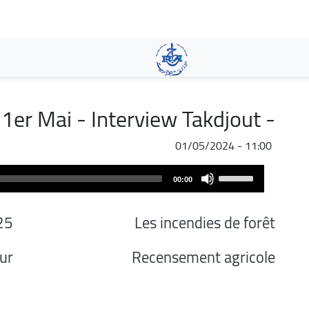
تجاوز
إلى
المحتوى
الرئيسي
1er Mai - Interview Takdjout -
01/05/2024 - 11:00
Audio
Use
00:00
Player
Up/Down
Arrow
25
Les incendies de forêt
keys
to
ur
Recensement agricole
increase
or
decrease
volume.