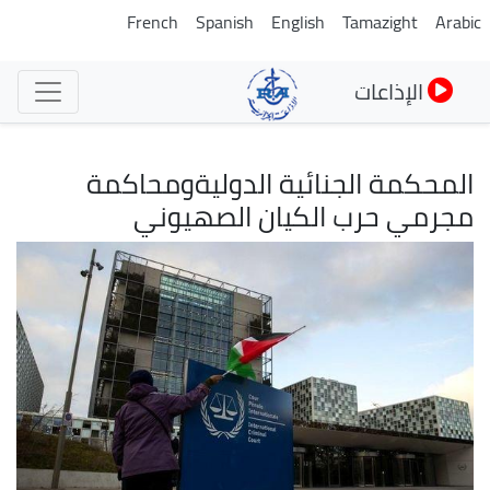
تجاوز
French
Spanish
English
Tamazight
Arabic
إلى
المحتوى
الإذاعات
الرئيسي
المحكمة الجنائية الدوليةومحاكمة
مجرمي حرب الكيان الصهيوني
الصورة