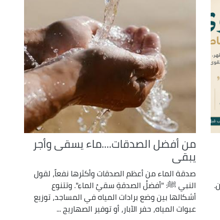
من أفضل الصدقات....ماء يسقى وأجر
يبقى
صدقة الماء من أعظم الصدقات وأكثرها نفعاً، لقول
.
النبي ﷺ: "أفضلُ الصدقةِ سقيُ الماءِ". وتتنوع
أشكالها بين وضع برادات المياه في المساجد، توزيع
عبوات المياه، حفر الآبار، أو توفير الصهاريج ...