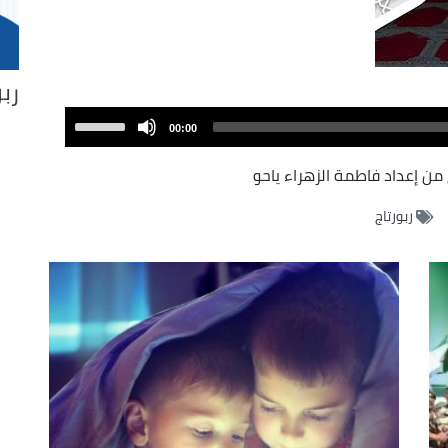
ربو
Use
00:00
Up/Down
Arrow
 من إعداد فاطمة الزهراء ياحو
keys
ربورتاج
to
increase
or
decrease
volume.