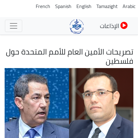
تجاوز
French
Spanish
English
Tamazight
Arabic
إلى
المحتوى
الإذاعات
الرئيسي
تصريحات الأمين العام للأمم المتحدة حول
فلسطين
الصورة