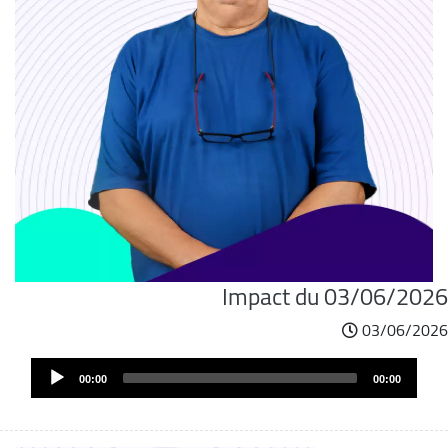
Impact du 03/06/2026
03/06/2026
Audi
00:00
00:00
Play