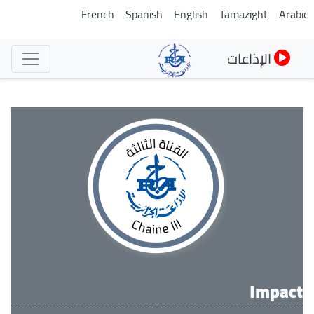
تجاوز
French
Spanish
English
Tamazight
Arabic
إلى
المحتوى
الإذاعات
الرئيسي
Impact