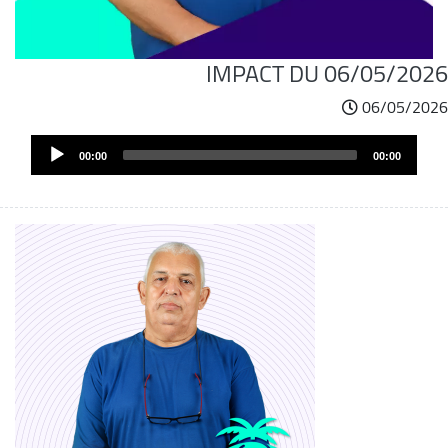
IMPACT DU 06/05/2026
06/05/2026
Audi
00:00
00:00
Play