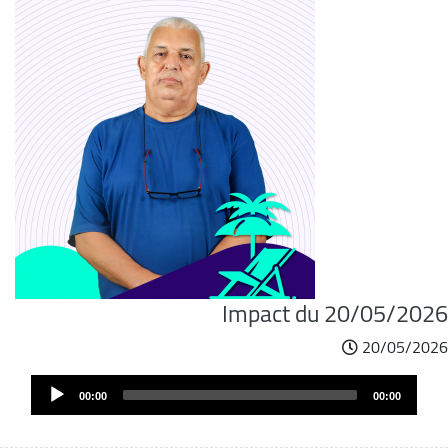
Impact du 20/05/2026
20/05/2026
Audi
00:00
00:00
Play