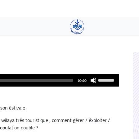
Aller
au
contenu
principal
Use
00:00
Up/Down
Arrow
keys
ison éstivale :
to
increase
 wilaya trés touristique , comment gérer / éxploiter /
or
population double ?
decrease
volume.