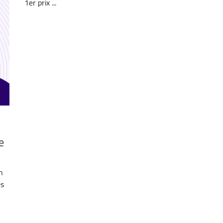
1er prix ...
e
n
es