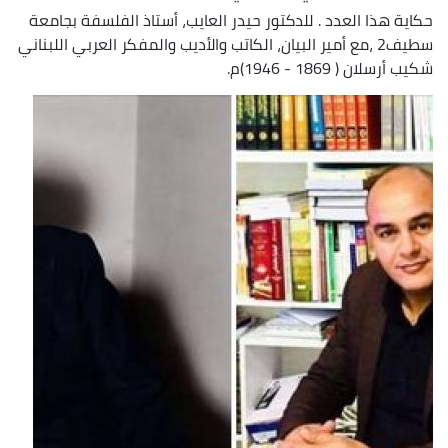
حكاية هذا العدد . للدكتور حيدر العايب، أستاذ الفلسفة بجامعة
سطيف2 ،مع أمير البيان، الكاتب والأديب والمفكر العربي اللبناني
شكيب أرسلان ( 1869 - 1946)م.