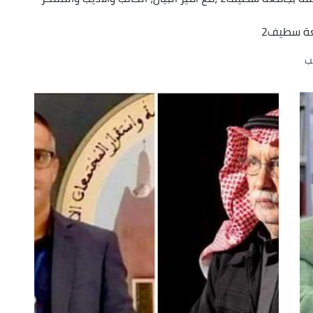
keys
to
معة سطيف2
increase
يب
or
decrease
volume.