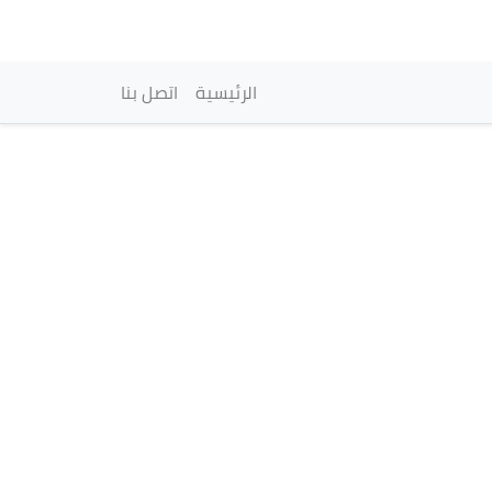
vigation principale
الرئيسية
اتصل بنا