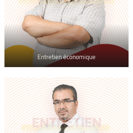
Entretien économique
Declaration
A l'Affiche