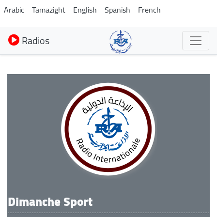
Aller
Arabic
Tamazight
English
Spanish
French
au
contenu
Radios
principal
Dimanche Sport