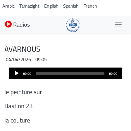
Aller
Arabic
Tamazight
English
Spanish
French
au
contenu
Radios
principal
AVARNOUS
04/04/2026 - 09:05
Audio
00:00
00:00
Player
le peinture sur
Bastion 23
la couture