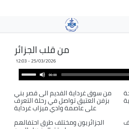
Aller
au
contenu
principal
من قلب الجزائر
25/03/2026 - 12:03
Audio
Use
00:00
Player
Up/Down
Arrow
ة
من سوق غرداية القديم الى قصر بني
keys
ية
بزفن العتيق تواصل في رحلة التعرف
to
على عاصمة وادي ميزاب غرداية
increase
or
ف
الجزائريون ومختلف طرق احتفالهم
decrease
volume.