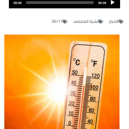
Audio
audio
00:00
00:00
layer
الاخبار
نشرة المنتصف
26/11