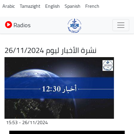
Aller
Arabic
Tamazight
English
Spanish
French
au
contenu
Radios
principal
نشرة الأخبار ليوم 26/11/2024
Image
26/11/2024 - 15:53
Fichier