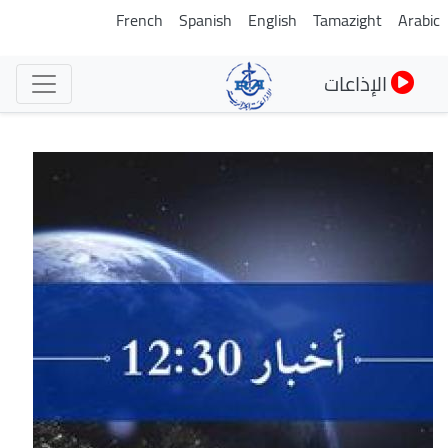
تجاوز
French
Spanish
English
Tamazight
Arabic
إلى
المحتوى
الإذاعات
الرئيسي