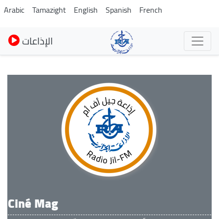
Pasar
Arabic
Tamazight
English
Spanish
French
al
contenido
الإذاعات
principal
Ciné Mag