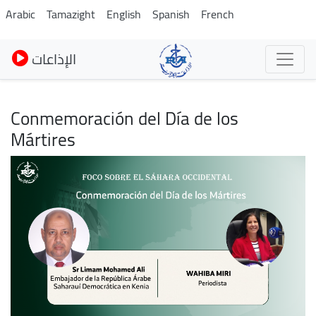
Pasar
Arabic
Tamazight
English
Spanish
French
al
contenido
الإذاعات
principal
Conmemoración del Día de los
Mártires
Imagen