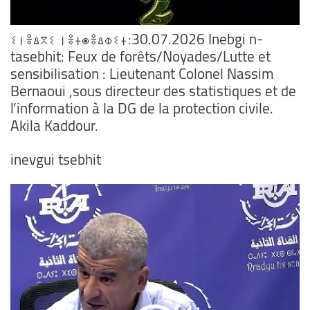
ⵉⵏⴻⵠⴳⵉ ⵏⴻⵜⵙⴻⵠⵀⵉⵜ:30.07.2026 Inebgi n-
tasebhit: Feux de forêts/Noyades/Lutte et
sensibilisation : Lieutenant Colonel Nassim
Bernaoui ,sous directeur des statistiques et de
l’information à la DG de la protection civile.
Akila Kaddour.
inevgui tsebhit