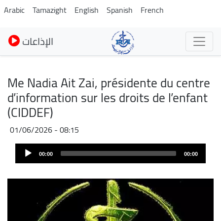
Pasar
Arabic
Tamazight
English
Spanish
French
al
contenido
الإذاعات
principal
Me Nadia Ait Zai, présidente du centre
d’information sur les droits de l’enfant
(CIDDEF)
01/06/2026 - 08:15
Audio
00:00
00:00
Player