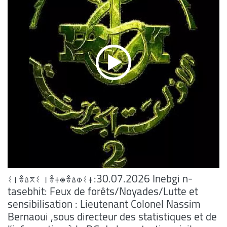
ⵉⵏⴻⵠⴳⵉ ⵏⴻⵜⵙⴻⵠⵀⵉⵜ:30.07.2026 Inebgi n-
tasebhit: Feux de forêts/Noyades/Lutte et
sensibilisation : Lieutenant Colonel Nassim
Bernaoui ,sous directeur des statistiques et de