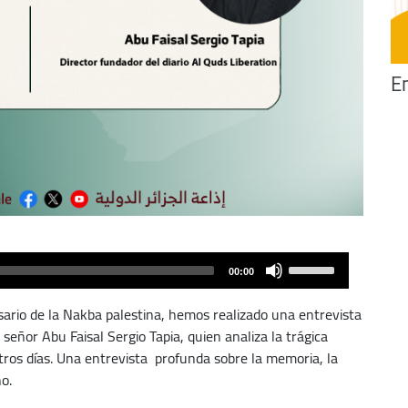
En
Use
00:00
Up/Down
Arrow
ario de la Nakba palestina, hemos realizado una entrevista
keys
 señor Abu Faisal Sergio Tapia, quien analiza la trágica
to
tros días. Una entrevista profunda sobre la memoria, la
increase
no.
or