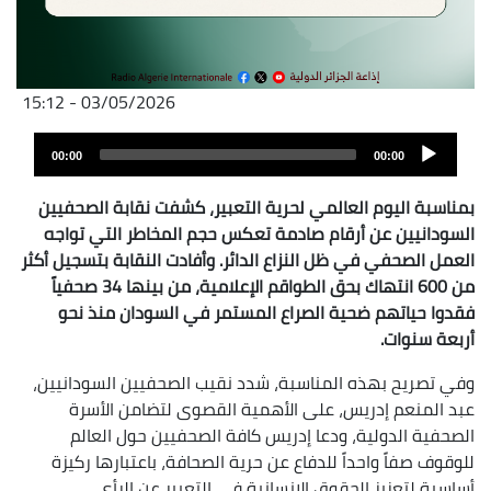
03/05/2026 - 15:12
Archivo
Audio
de
00:00
00:00
layer
audio
بمناسبة اليوم العالمي لحرية التعبير، كشفت نقابة الصحفيين
السودانيين عن أرقام صادمة تعكس حجم المخاطر التي تواجه
العمل الصحفي في ظل النزاع الدائر. وأفادت النقابة بتسجيل أكثر
من 600 انتهاك بحق الطواقم الإعلامية، من بينها 34 صحفياً
فقدوا حياتهم ضحية الصراع المستمر في السودان منذ نحو
أربعة سنوات.
وفي تصريح بهذه المناسبة، شدد نقيب الصحفيين السودانيين،
عبد المنعم إدريس، على الأهمية القصوى لتضامن الأسرة
الصحفية الدولية، ودعا إدريس كافة الصحفيين حول العالم
للوقوف صفاً واحداً للدفاع عن حرية الصحافة، باعتبارها ركيزة
أساسية لتعزيز الحقوق الإنسانية في التعبير عن الرأي.