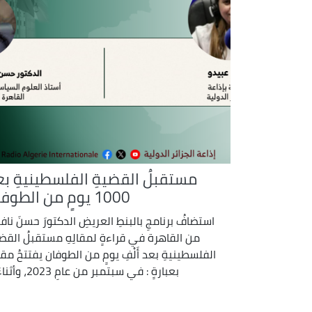
مستقبلُ القضيةِ الفلسطينيةِ بع
1000 يومٍ من الطوفان
استضافُ برنامجِ بالبنطِ العريضِ الدكتورَ حسنَ ناف
من القاهرة في قراءةٍ لمقالِهِ مستقبلُ القضي
الفلسطينيةِ بعد أَلْفِ يومٍ من الطوفان يفتتحُ مقال
بعبارةٍ : في سبتمبر من عامِ 2023، وأثناءَ ...