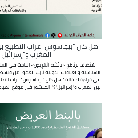
هل كان "بيجاسوس" عراب التطبيع بي
المغرب و"إسرائيل"؟
اسْتَضِاف برنَامَجِ «بِالْبُنْطِ الْعَرِيضِ» الباحث في الع
السياسية والعلاقات الدولية ثابت العمور من فلسط
في قراءة لمقالة " هل كان "بيجاسوس" عراب التطب
بين المغرب و"إسرائيل"؟" المنشور في موقع المياد