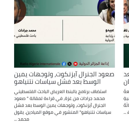
د
صعود الجنرال آيزنكوت، وتوجهات يمين
الوسط بعد فشل سياسات نتنياهو
عةَ
استضاف برنامج بالبنط العريض الباحث الفلسطيني
ةِ
محمد جرادات من غزة، في قراءة لمقالة " صعود
َهُ
الجنرال آيزنكوت، وتوجهات يمين الوسط بعد فشل
سياسات نتنياهو" المنشور في موقع الميادين. يقول
محمد ...