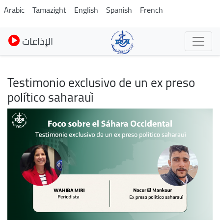
Pasar
Arabic
Tamazight
English
Spanish
French
al
contenido
الإذاعات
principal
Testimonio exclusivo de un ex preso
político saharauì
Imagen