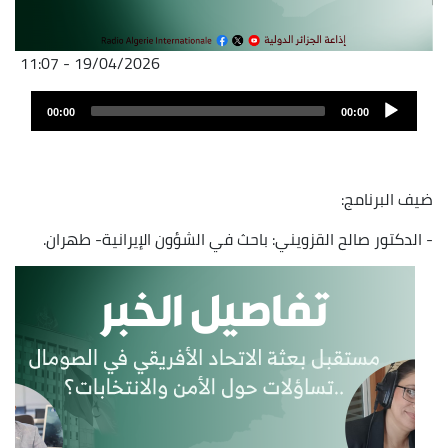
19/04/2026 - 11:07
Archivo
Audio
de
00:00
00:00
layer
audio
ضيف البرنامج:
- الدكتور صالح القزويني: باحث في الشؤون الإيرانية- طهران.