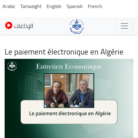
Pasar
Arabic
Tamazight
English
Spanish
French
al
contenido
الإذاعات
principal
Le paiement électronique en Algérie
Imagen