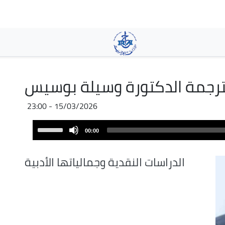
Pasar
al
contenido
principal
ترجمة الدكتورة وسيلة بوسيس
15/03/2026 - 23:00
Audio
Use
00:00
Player
Up/Down
Arrow
الدراسات النقدية وجمالياتها الأدبية
keys
to
increase
or
decrease
volume.